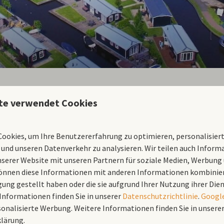
te verwendet Cookies
Fahrradfahren in Giethoorn
An einer Fahrradservicestelle können Sie mit der ANWB-Fahr
ookies, um Ihre Benutzererfahrung zu optimieren, personalisiert
selbst durchführen. An immer mehr Orten können Sie auch Ihr 
 und unseren Datenverkehr zu analysieren. Wir teilen auch Inform
Erfrischungsmöglichkeiten und sanitäre Anlagen.
serer Website mit unseren Partnern für soziale Medien, Werbung 
önnen diese Informationen mit anderen Informationen kombiniere
gung gestellt haben oder die sie aufgrund Ihrer Nutzung ihrer D
Informationen finden Sie in unserer
Datenschutzrichtlinie
.
Googl
sonalisierte Werbung. Weitere Informationen finden Sie in unsere
Minigolf in Giethoorn
lärung.