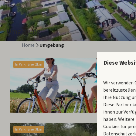
Umgebung
Home
Umgebung
Diese Websi
In Parknähe: 2km
Wir verwenden C
bereitzustellen
Ihre Nutzung un
Diese Partner k
ihnen zur Verfü
haben. Weitere 
Cookies für per
In Parknähe: 3km
Datenschutzerk