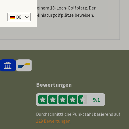
mer, aber nicht auf einem 18-Loch-Golfplatz. Der
 der Minigolf- oder Miniaturgolfplätze beweisen.
DE
Bewertungen
9.1
Durchschnittliche Punktzahl basierend auf
129 Bewertungen