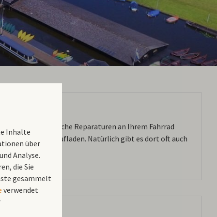
radservicebox einfache Reparaturen an Ihrem Fahrrad
e Inhalte
Elektrofahrrad aufladen. Natürlich gibt es dort oft auch
ationen über
und Analyse.
n, die Sie
ienste gesammelt
e
verwendet
r