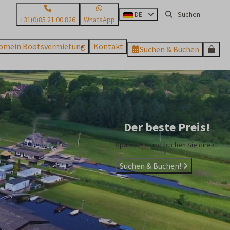
DE
+31(0)85 21 00 826
WhatsApp
omein Bootsvermietung
Kontakt
Suchen & Buchen
Der beste Preis!
Sparen Sie und buchen Sie direkt!
Suchen & Buchen!