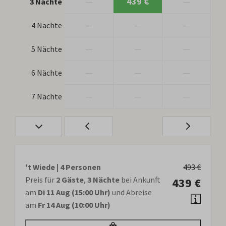
—
439 €
—
3 Nächte
—
—
—
4 Nächte
—
—
—
5 Nächte
—
—
—
6 Nächte
—
—
—
7 Nächte
't Wiede | 4 Personen
493 €
Preis für
2 Gäste
,
3 Nächte
bei Ankunft
439 €
am
Di 11 Aug (15:00 Uhr)
und Abreise
am
Fr 14 Aug (10:00 Uhr)