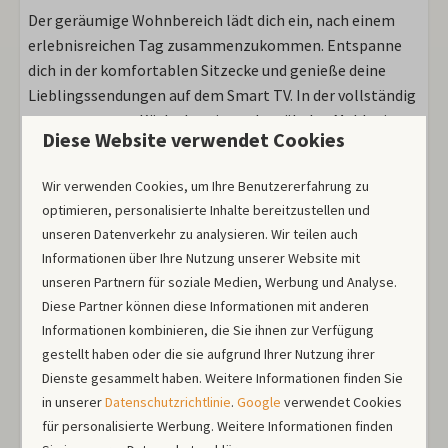
Der geräumige Wohnbereich lädt dich ein, nach einem
erlebnisreichen Tag zusammenzukommen. Entspanne
dich in der komfortablen Sitzecke und genieße deine
Lieblingssendungen auf dem Smart TV. In der vollständig
ausgestatteten Küche bereitest du mühelos Mahlzeiten
Diese Website verwendet Cookies
mit dem Kombi-Backofen, der Spülmaschine und dem
Kühlschrank mit Gefrierfach zu. Die Nespresso-
Wir verwenden Cookies, um Ihre Benutzererfahrung zu
Kaffeemaschine sorgt für den perfekten Start in den Tag.
optimieren, personalisierte Inhalte bereitzustellen und
unseren Datenverkehr zu analysieren. Wir teilen auch
Schlafen und entspannen
Informationen über Ihre Nutzung unserer Website mit
unseren Partnern für soziale Medien, Werbung und Analyse.
Das Hauptschlafzimmer empfängt dich mit einem
Diese Partner können diese Informationen mit anderen
Doppelbett mit separaten Boxspring-Matratzen und
Informationen kombinieren, die Sie ihnen zur Verfügung
einem geräumigen Kleiderschrank für all deine Sachen.
gestellt haben oder die sie aufgrund Ihrer Nutzung ihrer
Das zweite Schlafzimmer hat ein praktisches
Dienste gesammelt haben. Weitere Informationen finden Sie
Etagenbett, ideal für Kinder. Das frische Badezimmer mit
in unserer
Datenschutzrichtlinie
.
Google
verwendet Cookies
Dusche, Waschbecken und Toilette macht das Bild
für personalisierte Werbung. Weitere Informationen finden
komplett.