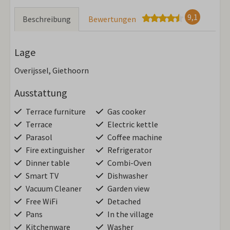
9,1
Beschreibung
Bewertungen
Lage
Overijssel, Giethoorn
Ausstattung
Terrace furniture
Gas cooker
Terrace
Electric kettle
Parasol
Coffee machine
Fire extinguisher
Refrigerator
Dinner table
Combi-Oven
Smart TV
Dishwasher
Vacuum Cleaner
Garden view
Free WiFi
Detached
Pans
In the village
Kitchenware
Washer