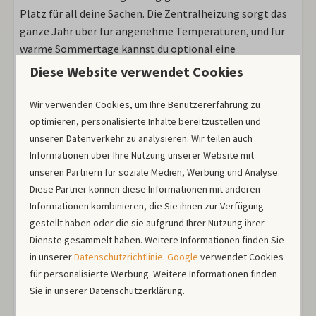
Platz für all deine Sachen. Die Zentralheizung sorgt das
ganze Jahr über für angenehme Temperaturen, und für
warme Sommertage kannst du optional eine
Klimaanlage dazubuchen.
Diese Website verwendet Cookies
Komplette Küche und praktischer
Wir verwenden Cookies, um Ihre Benutzererfahrung zu
Komfort
optimieren, personalisierte Inhalte bereitzustellen und
unseren Datenverkehr zu analysieren. Wir teilen auch
In der vollständig ausgestatteten Küche findest du alles,
Informationen über Ihre Nutzung unserer Website mit
was du brauchst. Vom praktischen Kombi-Ofen bis zur
unseren Partnern für soziale Medien, Werbung und Analyse.
Spülmaschine, die dir den Abwasch abnimmt. Starte den
Diese Partner können diese Informationen mit anderen
Tag mit einer frischen Tasse Kaffee aus der Nespresso-
Informationen kombinieren, die Sie ihnen zur Verfügung
Maschine und bewahre alle Einkäufe kühl im geräumigen
gestellt haben oder die sie aufgrund Ihrer Nutzung ihrer
Kühlschrank mit Gefrierfach auf. Die Waschmaschine im
Dienste gesammelt haben. Weitere Informationen finden Sie
Abstellraum sorgt dafür, dass du immer saubere Kleidung
in unserer
Datenschutzrichtlinie
.
Google
verwendet Cookies
hast.
für personalisierte Werbung. Weitere Informationen finden
Sie in unserer Datenschutzerklärung.
Dein eigener Außenbereich