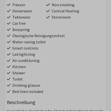
Freezer
Non smoking
Dinnerware
Central Heating
Tableware
Storeroom
Car free
Boxspring
Ökologische Reinigungsmittel
Water-saving toilet
Smart controls
Led lightning
Air conditioning
Kitchen
Shower
Toilet
Drinking glasses
Bed linen included
Beschreibung