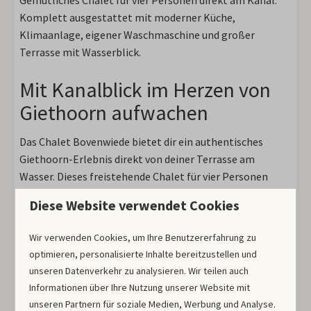
Gemütliches Chalet für vier Personen direkt am Kanal.
Komplett ausgestattet mit moderner Küche,
Klimaanlage, eigener Waschmaschine und großer
Terrasse mit Wasserblick.
Mit Kanalblick im Herzen von
Giethoorn aufwachen
Das Chalet Bovenwiede bietet dir ein authentisches
Giethoorn-Erlebnis direkt von deiner Terrasse am
Wasser. Dieses freistehende Chalet für vier Personen
liegt im autofreien Teil des Dorfes, wo du nur das
Diese Website verwendet Cookies
Plätschern des Wassers und Vogelgezwitscher hörst.
Wir verwenden Cookies, um Ihre Benutzererfahrung zu
Drinnen wartet aller Komfort auf dich
optimieren, personalisierte Inhalte bereitzustellen und
unseren Datenverkehr zu analysieren. Wir teilen auch
Das geräumige Wohnzimmer verfügt über bequeme
Informationen über Ihre Nutzung unserer Website mit
Sitzecken und einen Smart-TV für gemütliche Abende. In
unseren Partnern für soziale Medien, Werbung und Analyse.
der vollständig ausgestatteten Küche findest du einen