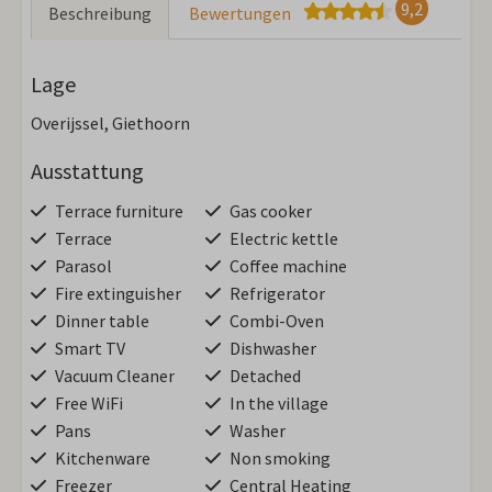
9,2
Beschreibung
Bewertungen
Lage
Overijssel, Giethoorn
Ausstattung
Terrace furniture
Gas cooker
Terrace
Electric kettle
Parasol
Coffee machine
Fire extinguisher
Refrigerator
Dinner table
Combi-Oven
Smart TV
Dishwasher
Vacuum Cleaner
Detached
Free WiFi
In the village
Pans
Washer
Kitchenware
Non smoking
Freezer
Central Heating