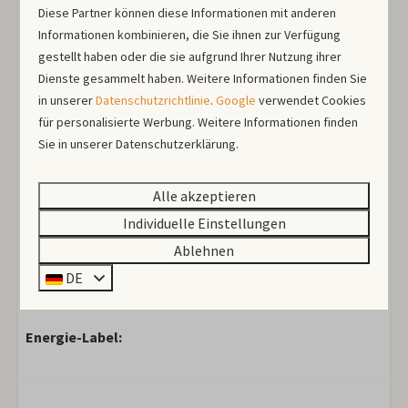
Diese Partner können diese Informationen mit anderen
Geschirrspüler, Kombi-Ofen, Kühlschrank mit
Informationen kombinieren, die Sie ihnen zur Verfügung
Gefrierfach und eine Nespresso Kaffeemaschine. Das
gestellt haben oder die sie aufgrund Ihrer Nutzung ihrer
Hauptschlafzimmer hat ein Doppelbett mit separaten
Dienste gesammelt haben. Weitere Informationen finden Sie
Boxspringmatratzen, während das zweite Schlafzimmer
in unserer
Datenschutzrichtlinie
.
Google
verwendet Cookies
zwei getrennte Boxspringbetten bietet.
für personalisierte Werbung. Weitere Informationen finden
Sie in unserer Datenschutzerklärung.
Dein eigener Platz am Wasser
Die Hartholzterrasse am Kanal ist mit bequemen
Alle akzeptieren
Gartenmöbeln und einem Sonnenschirm eingerichtet.
Individuelle Einstellungen
Hier genießt du die Aussicht, während die Boote
Ablehnen
vorbeigleiten. Im praktischen Abstellraum steht eine
DE
Waschmaschine, sodass du auch bei längeren
Aufenthalten alle Annehmlichkeiten hast.
Energie-Label: